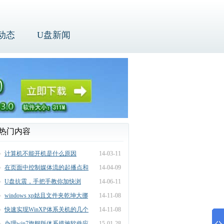
动态
U盘新闻
热门内容
计算机不能开机是什么原因
14-03-11
在页面中控制媒体流的起播点和
14-04-09
播放长度办法
U盘抗震，手把手教你加快浏
14-06-11
览“网上邻居”速
windows xp姑且文件夹乾坤大挪
14-11-08
移
快速实现WinXP体系关机的几个
14-11-08
要领
办理win7旗舰版体系措施软件应
15-01-28