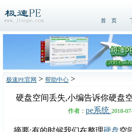
首 页
>
>
极速PE官网
帮助中心
硬盘空间丢失,小编告诉你硬盘
pe系统
作者：
2018-07
摘要:有的时候我们在整理
硬盘
空