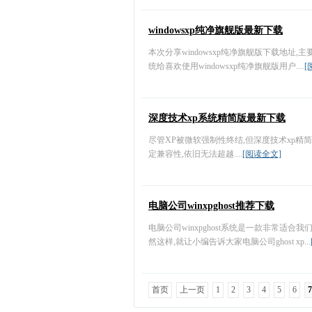
windowsxp纯净旗舰版最新下载
本次分享windowsxp纯净旗舰版下载地址
统给喜欢使用windowsxp纯净旗舰版用户....
[
深度技术xp系统精简版最新下载
尽管XP被微软强制性终结,但深度技术xp精
定兼容性,依旧无法超越....
[阅读全文]
电脑公司winxpghost推荐下载
电脑公司winxpghost系统是一款非常适合我
然这样,就让小编告诉大家电脑公司ghost xp...
首页
上一页
1
2
3
4
5
6
7