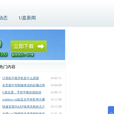
动态
U盘新闻
热门内容
计算机不能开机是什么原因
14-03-11
在页面中控制媒体流的起播点和
14-04-09
播放长度办法
U盘抗震，手把手教你加快浏
14-06-11
览“网上邻居”速
windows xp姑且文件夹乾坤大挪
14-11-08
移
快速实现WinXP体系关机的几个
14-11-08
要领
办理win7旗舰版体系措施软件应
15-01-28