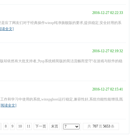
2016-12-27 02:22:33
,主要是应了网友们对于经典操作winxp纯净旗舰版的要求,提供稳定,安全好用的系
阅读全文]
2016-12-27 02:19:32
简版却依然有大批支持者,为xp系统精简版的简洁流畅而坚守!在游戏与软件的稳
2016-12-27 02:15:41
们工作和学习中使用的系统,winxpghost运行稳定,兼容性好,系统功能性能增强,既
[阅读全文]
8
9
10
11
下一页
末页
共
707
页
5653
条