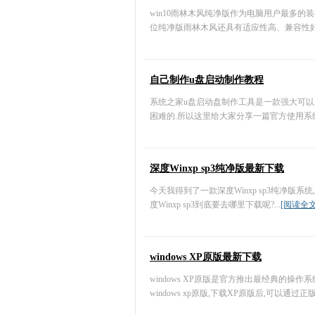
win10雨林木风纯净版作为电脑用户最多的装机
位纯净版雨林木风还具有适应性高、兼容性好、
自己制作u盘启动制作教程
系统之家u盘启动盘制作工具是一款强大可以
困难的.所以这里给大家分享一篇官方使用系统之
深度Winxp sp3纯净版最新下载
今天我得到了一款深度Winxp sp3纯净版
度Winxp sp3到底要去哪里下载呢?...
[阅读全文
windows XP原版最新下载
windows XP原版是官方推出最经典的操
windows xp原版,下载XP原版后,可以通过正版验