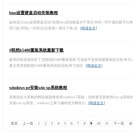
bios设置硬盘启动安装教程
如何进入bios设置硬盘启动?设置bios启动硬盘对于英文洋码一窍不通的新手们来
窍门的,开机(一闪而过)注意第一屏左下角,会...
[阅读全文]
#联想b5400重装系统最新下载
家里的联想系统坏了,想联想b5400重装系统.可就是不是很清楚重装的过程.昨
着文章里面联想b5400重装系统的流程,终于搞定...
[阅读全文]
windows pe安装win xp系统教程
虽然现在大多数的网友都选择使用windows7系统，但想要安装使用win xp
安装win xp系统，windows之家小编特意为网友们...
[阅读全文]
首页
上一页
1
2
3
4
5
6
7
8
9
10
11
下一页
末