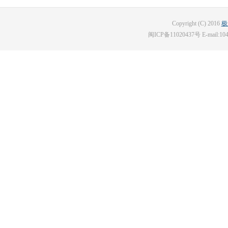
Copyright (C) 2016
极
闽ICP备11020437号 E-mail:10